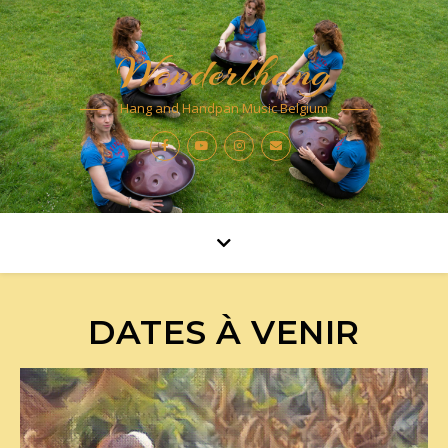
Wonderlhang
Hang and Handpan Music Belgium
DATES À VENIR
Lecteur
vidéo