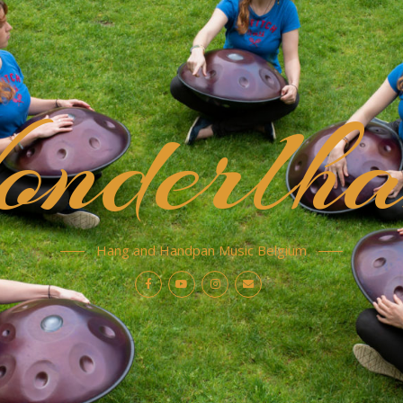
nderlha
Hang and Handpan Music Belgium