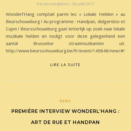
Par
JessicaLefebvre
/
28 juillet 2017
Wonderl’Hang comptait parmi les « Lokale Helden » au
Beurschouwburg ! Au programme : Handpan, didgeridoo et
Cajon ! Beursschouwburg gaat letterlijk op zoek naar lokale
muzikale helden en nodigt voor deze gelegenheid een
aantal Brusselse straatmuzikanten uit.
http://www.beursschouwburg.be/fr/event/149848/new/#!14
LIRE LA SUITE
NEWS
PREMIÈRE INTERVIEW WONDERL’HANG :
ART DE RUE ET HANDPAN